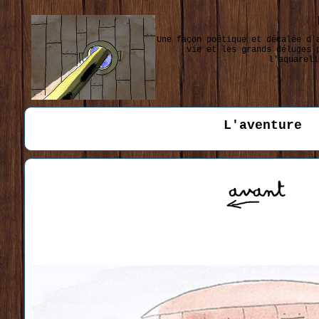
Une façon poétique et décalée d'
vie et les grands déluges 
l'aquarell
L'aventure