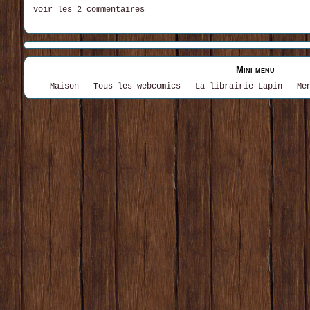
voir les 2 commentaires
Mini menu
Maison
-
Tous les webcomics
-
La librairie Lapin
-
Me