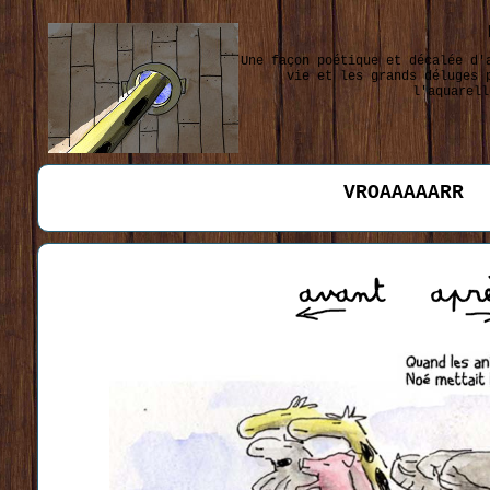
Une façon poétique et décalée d'
vie et les grands déluges 
l'aquarell
VROAAAAARR